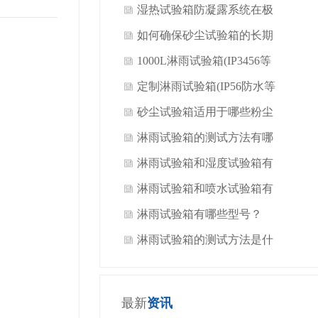
​湿热试验箱防凝露系统在极
端工况下的性能边界与裕量
如何确保砂尘试验箱的长期
设计
稳定运行
1000L淋雨试验箱(IP3456等
级)与150L氙灯老化箱发货
定制淋雨试验箱(IP56防水等
江西客户公司
级)送货惠州做智能家居客户
砂尘试验箱适用于哪些粉尘
淋雨试验箱的测试方法有哪
些？
淋雨试验箱和湿度试验箱有
什么区别？
淋雨试验箱和喷水试验箱有
什么区别？
淋雨试验箱有哪些型号？
淋雨试验箱的测试方法是什
么？
最新
资讯