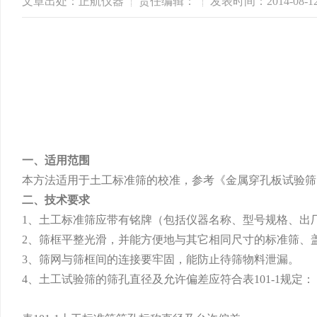
文章出处：正航仪器
责任编辑：
发表时间：2014-08-1
一、适用范围
本方法适用于土工标准筛的校准，参考《金属穿孔板试验筛》（GB/
二、技术要求
1、土工标准筛应带有铭牌（包括仪器名称、型号规格、出
2、筛框平整光滑，并能方便地与其它相同尺寸的标准筛、
3、筛网与筛框间的连接要牢固，能防止待筛物料泄漏。
4、土工试验筛的筛孔直径及允许偏差应符合表101-1规定：