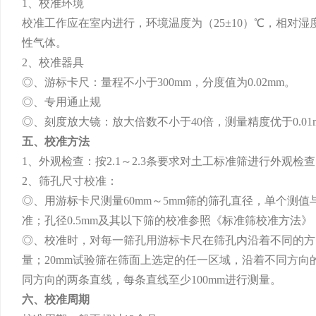
1、校准环境
校准工作应在室内进行，环境温度为（25±10）℃，相对
性气体。
2、校准器具
◎、游标卡尺：量程不小于300mm，分度值为0.02mm。
◎、专用通止规
◎、刻度放大镜：放大倍数不小于40倍，测量精度优于0.01
五、校准方法
1、外观检查：按2.1～2.3条要求对土工标准筛进行外观检
2、筛孔尺寸校准：
◎、用游标卡尺测量60mm～5mm筛的筛孔直径，单个测值
准；孔径0.5mm及其以下筛的校准参照《标准筛校准方法》（JTJ
◎、校准时，对每一筛孔用游标卡尺在筛孔内沿着不同的方向
量；20mm试验筛在筛面上选定的任一区域，沿着不同方向
同方向的两条直线，每条直线至少100mm进行测量。
六、校准周期