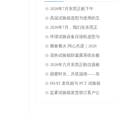
2026年7月东莞正航下午
茶：让忙碌在甜意里慢下来
高温试验箱选型与使用的五
大技术误区
2026年7月，我们在东莞正
航把心聚得更紧了
环境试验设备压缩机选型与
匹配的节能逻辑与技术原则
燃春篝火 同心共进｜2026
年 4 月正航销售精英欢聚
​湿热试验箱防凝露系统在极
SMT 佛系跑团
端工况下的性能边界与裕量
2026年六月东莞正航仪器棱
设计
角之间：一场关于精密与丰
甜蜜时光，共筑温情——东
收的端午叙事
莞正航仪器设备有限公司
HSAT 老化箱与 PCT 试验箱
2026年6月员工生日会圆满
区别及选购正航仪器的优势
盐雾试验箱发货浙江客户公
举行
司