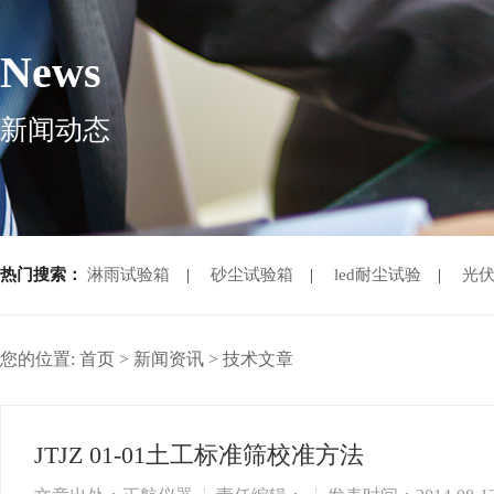
News
新闻动态
热门搜索：
淋雨试验箱
|
砂尘试验箱
|
led耐尘试验
|
光
您的位置:
首页
>
新闻资讯
>
技术文章
JTJZ 01-01土工标准筛校准方法