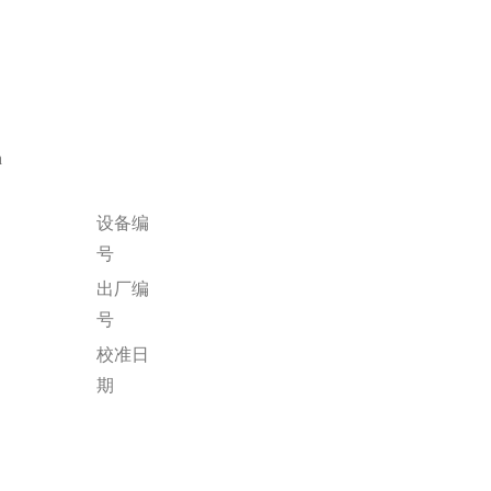
n
设备编
号
出厂编
号
校准日
期