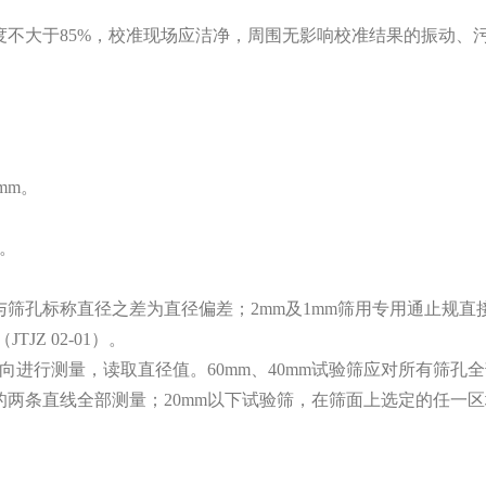
湿度不大于85%，校准现场应洁净，周围无影响校准结果的振动、
mm。
查。
与筛孔标称直径之差为直径偏差；2mm及1mm筛用专用通止规直
Z 02-01）。
进行测量，读取直径值。60mm、40mm试验筛应对所有筛孔
的两条直线全部测量；20mm以下试验筛，在筛面上选定的任一