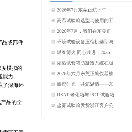
2026年7月东莞正航下午
茶：让忙碌在甜意里慢下来
高温试验箱选型与使用的五
大技术误区
2026年7月，我们在东莞正
航把心聚得更紧了
环境试验设备压缩机选型与
产品或部件
匹配的节能逻辑与技术原则
燃春篝火 同心共进｜2026
年 4 月正航销售精英欢聚
​湿热试验箱防凝露系统在极
深度模拟的
SMT 佛系跑团
端工况下的性能边界与裕量
2026年六月东莞正航仪器棱
压能力。
设计
角之间：一场关于精密与丰
甜蜜时光，共筑温情——东
模拟了深海环
收的端午叙事
莞正航仪器设备有限公司
HSAT 老化箱与 PCT 试验箱
试产品的全
2026年6月员工生日会圆满
区别及选购正航仪器的优势
盐雾试验箱发货浙江客户公
举行
司