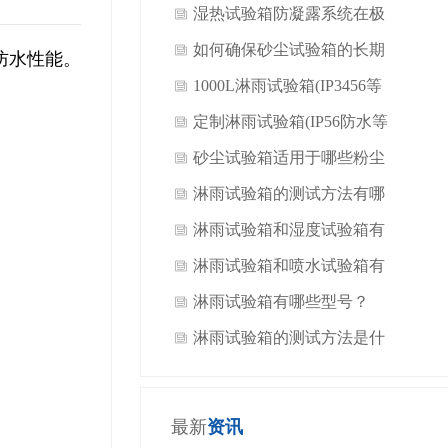
​湿热试验箱防凝露系统在极
端工况下的性能边界与裕量
如何确保砂尘试验箱的长期
防水性能。
设计
稳定运行
1000L淋雨试验箱(IP3456等
级)与150L氙灯老化箱发货
定制淋雨试验箱(IP56防水等
江西客户公司
级)送货惠州做智能家居客户
砂尘试验箱适用于哪些粉尘
淋雨试验箱的测试方法有哪
些？
淋雨试验箱和湿度试验箱有
什么区别？
淋雨试验箱和喷水试验箱有
什么区别？
淋雨试验箱有哪些型号？
淋雨试验箱的测试方法是什
么？
最新
资讯